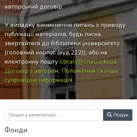
авторський договір.
У випадку виникнення питань з приводу
публікації матеріалів, будь ласка,
звертайтеся до бібліотеки університету
(головний корпус (ауд.212)), або на
електронну пошту
library@oneu.edu.ua
.
Договір з автором, Положення та інша
супровідна інформація
Пошук
Фонди