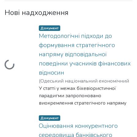
Нові надходження
Документ
Методологічні підходи до
иться...
формування стратегічного
напряму відповідальної
поведінки учасників фінансових
відносин
(
Одеський національний економічний
університет
У статті у межах біхевіористичної
,
2026
)
Онишко, О.В.
;
Onyshko, O.
парадигми запропоновано
виокремлення стратегічного напряму
відповідальної поведінки. Мета статті –
з’ясування підходів, які сприяють
Документ
упорядкованості і прогнозованості
Оцінювання конкурентного
відповідальної поведінки у фінансових
середовища банківського