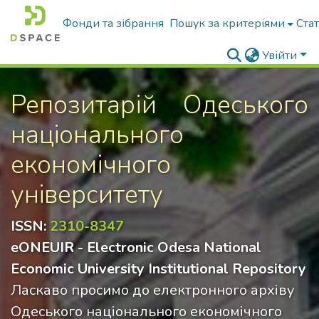
Фонди та зібрання
Пошук за критеріями
Ста
Увійти
Репозитарій Одеського
нацiонального
економічного
унiверситету
ISSN:
2310-8347
eONEUIR - Electronic Odesa National
Economic University Institutional Repository
Ласкаво просимо до електронного архіву
Одеського національного економічного