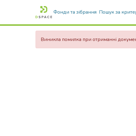
Фонди та зібрання
Пошук за крите
Виникла помилка при отриманні докуме