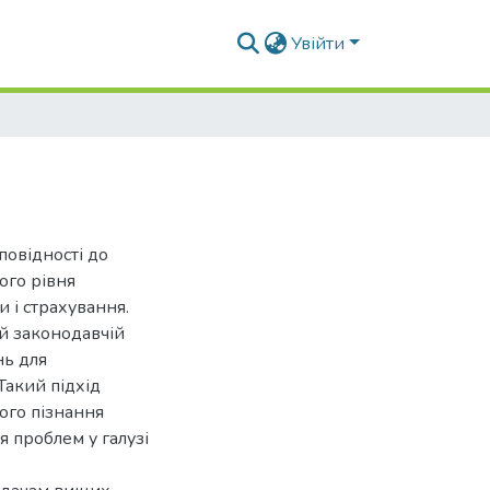
Увійти
повідності до
ого рівня
и і страхування.
ій законодавчій
нь для
Такий підхід
ого пізнання
я проблем у галузі