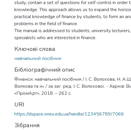
study; contain a set of questions for self-control in order 
knowledge. This approach allows us to expand the horizon 
practical knowledge of finance by students, to form an anal
problems in the field of finance.
The manual is addressed to students, university lecturer
specialists who are interested in finance.
Ключові слова
навчальний посібник
Бібліографічний опис
Фінанси: навчальний посібник / І. С. Волохова, Н. А.Ши
Волкова та ін. / за заг. ред. І. С. Волохової. - Харків
«ПромАрт», 2018. – 262 с.
URI
https://dspace.oneu.edu.ua/handle/123456789/7066
Зібрання