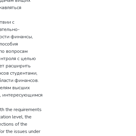
адачам вищих
кавляться
твии с
ательно-
ости финансы,
 пособия
по вопросам
онтроля с целью
ет расширить
сов студентами,
ласти финансов.
телям высших
м, интересующимся
ith the requirements
cation level, the
ections of the
or the issues under