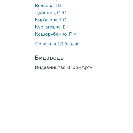
Волкова, О.Г.
Дубовик, О.Ю.
Кир’язова, Т.О.
Курганська, Е.І.
Коцюрубенко, Г.М.
Показати 10 більше
Видавець
Видавництво «ПромАрт»