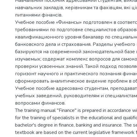
Навчальний посібник адресований студентам, викл
навчальних закладів, керівникам та фахівцям, які ці
питаннями фінансів.
Учебное пособие «Финансы» подготовлен в соответс
требованиями по подготовке специалистов образов
квалификационного уровня бакалавр по специальн
банковского дела и страхования. Разделы учебного
базируются на современной законодательной базе 
изучаемых; содержат комплекс вопросов для самок
проверки усвоенных знаний. Такой подход позволя
горизонт научного и практического познания финан
сформировать аналитическое видение проблем в об
Учебное пособие адресовано студентам, преподава
учебных заведений, руководителям и специалиста
вопросами финансов.
The training manual "Finance" is prepared in accordance w
for the training of specialists in the educational and qualifi
bachelor's degree in finance, banking and insurance. The s
textbook are based on the current legislative framework f