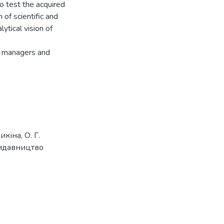
to test the acquired
of scientific and
ytical vision of
s, managers and
кіна, О. Г.
: Видавництво