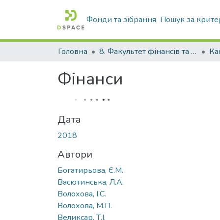
Фонди та зібрання
Пошук за крите
Головна
8. Факультет фінансів та банківської справи
Ка
Фінанси
Дата
2018
Автори
Богатирьова, Є.М.
Васютинська, Л.А.
Волохова, І.С.
Волохова, М.П.
Великсар, Т.І.