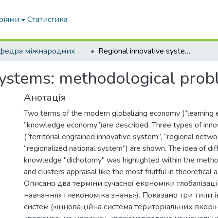
ріями
Статистика
Кафедра міжнародних економічних відносин
Regional innovative systems: methodological problems of analysis
systems: methodological prob
Анотація
Two terms of the modern globalizing economy (“learning
“knowledge economy”)are described. Three types of inn
(“territorial engrained innovative system”, “regional netw
“regionalized national system”) are shown. The idea of dif
knowledge "dichotomy" was highlighted within the metho
and clusters appraisal like the most fruitful in theoretical 
Описано два терміни сучасної економіки глобалізаці
навчання» і «економіка знань»). Показано три типи
систем («інноваційна система територіальних вкорі