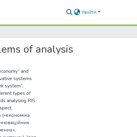
Увійти
lems of analysis
 economy” and
ovative systems
ork system”,
ferent types of
ds analysing RIS
aspect.
ї («економіка
 інноваційних
нених»,