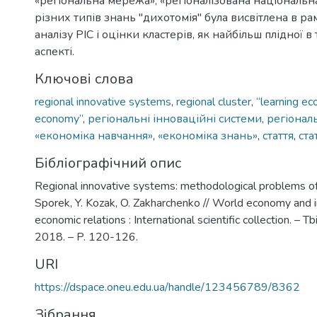
«регіональна мережа», «регіоналізована національна
різних типів знань "дихотомія" була висвітлена в р
аналізу РІС і оцінки кластерів, як найбільш плідної 
аспекті.
Ключові слова
regional innovative systems
,
regional cluster
,
“learning ec
economy”
,
регіональні інноваційні системи
,
регіонал
«економіка навчання»
,
«економіка знань»
,
стаття
,
ста
Бібліографічний опис
Regional innovative systems: methodological problems of 
Sporek, Y. Kozak, O. Zakharchenko // World economy and i
economic relations : International scientific collection. – Tb
2018. – P. 120-126.
URI
https://dspace.oneu.edu.ua/handle/123456789/8362
Зібрання