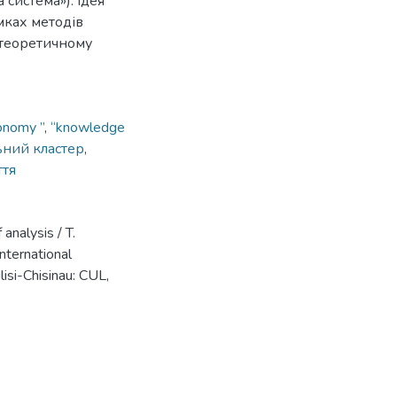
 система»). Ідея
амках методів
в теоретичному
onomy ”
,
“knowledge
ьний кластер
,
ття
analysis / T.
nternational
ilisi-Chisinau: CUL,