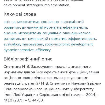
development strategies implementation.
Ключові слова
оцінка
,
мезосистема
,
соціально-економічний
розвиток
,
динамічний норматив
,
ефективність
,
оценка
,
мезосистема
,
социально-экономическое
развитие
,
динамический норматив
,
эффективность
,
evaluation
,
mesosystem
,
socio-economic development
,
dynamic normative
,
efficiency
Бібліографічний опис
Сментина Н. В. Застосування моделі динамічного
нормативу для оцінки ефективності функціонування
соціально-економічних систем за результатами
реалізації стратегій / Н. В. Сментина // Науковий вісник
Східноєвропейського національного університету
імені Лесі Українки. Серія: економічні науки. – 2014. –
№10 (287) . – С. 44-50.