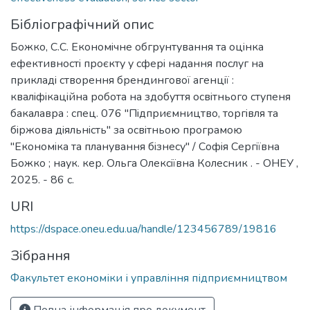
Бібліографічний опис
Божко, С.С. Економiчне обгрунтування та оцiнка
ефективностi проєкту у сферi надання послуг на
прикладi створення брендингової агенцiї :
квалiфiкацiйна робота на здобуття освiтнього ступеня
бакалавра : спец. 076 "Пiдприємництво, торгiвля та
бiржова дiяльнiсть" за освiтньою програмою
"Економiка та планування бiзнесу" / Софiя Сергiївна
Божко ; наук. кер. Ольга Олексiївна Колесник . - ОНЕУ ,
2025. - 86 с.
URI
https://dspace.oneu.edu.ua/handle/123456789/19816
Зібрання
Факультет економіки і управління підприємництвом