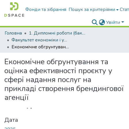
Фонди та зібрання
Пошук за критеріями
Ста
Увійти
Головна
1. Дипломні роботи (бакалавр)
Факультет економіки і управління підприємництвом
Економічне обгрунтування та оцінка ефективності проєкту у сфері надання послуг на прикладі створення брендингової агенції
Економічне обгрунтування та
оцінка ефективності проєкту у
сфері надання послуг на
прикладі створення брендингової
агенції
Дата