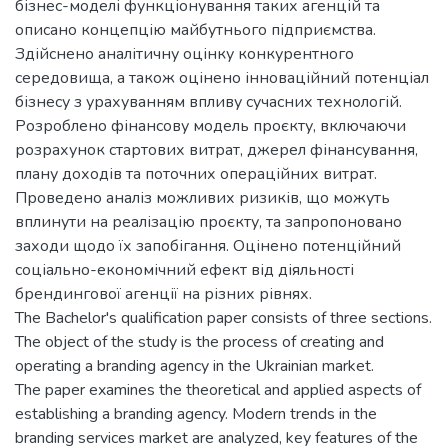
бізнес-моделі функціонування таких агенцій та
описано концепцію майбутнього підприємства.
Здійснено аналітичну оцінку конкурентного
середовища, а також оцінено інноваційний потенціал
бізнесу з урахуванням впливу сучасних технологій.
Розроблено фінансову модель проєкту, включаючи
розрахунок стартових витрат, джерел фінансування,
плану доходів та поточних операційних витрат.
Проведено аналіз можливих ризиків, що можуть
вплинути на реалізацію проєкту, та запропоновано
заходи щодо їх запобігання. Оцінено потенційний
соціально-економічний ефект від діяльності
брендингової агенції на різних рівнях.
The Bachelor's qualification paper consists of three sections.
The object of the study is the process of creating and
operating a branding agency in the Ukrainian market.
The paper examines the theoretical and applied aspects of
establishing a branding agency. Modern trends in the
branding services market are analyzed, key features of the