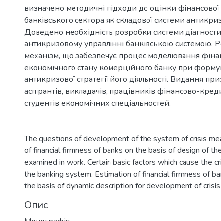
визначено методичні підходи до оцінки фінансової 
банківського сектора як складової системи антикри
Доведено необхідність розробки системи діагности
антикризовому управлінні банківською системою. 
механізм, що забезпечує процес моделювання фіна
економічного стану комерційного банку при форму
антикризової стратегії його діяльності. Видання пр
аспірантів, викладачів, працівників фінансово-кред
студентів економічних спеціальностей.
The questions of development of the system of crisis mea
of financial firmness of banks on the basis of design of the
examined in work. Certain basic factors which cause the c
the banking system. Estimation of financial firmness of b
the basis of dynamic description for development of crisis
Опис