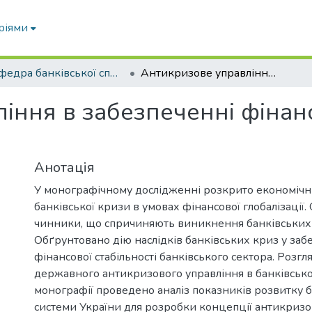
ріями
Кафедра банківської справи
Антикризове управління в забезпеченні фінансової стійкості банківської системи
ння в забезпеченні фінансо
Анотація
У монографічному дослідженні розкрито економічни
банківської кризи в умовах фінансової глобалізації
чинники, що спричиняють виникнення банківських
Обґрунтовано дію наслідків банківських криз у заб
фінансової стабільності банківського сектора. Розгл
державного антикризового управління в банківськом
монографії проведено аналіз показників розвитку б
системи України для розробки концепції антикризо