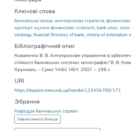
Монографія
Ключові слова
банківська криза
,
антикризова стратегія
,
фінансова 
критерії оцінки фінансової стійкості
,
bank crisis
,
crisi
strategy
,
financial firmness of bank
,
criteria of estimation 
Бібліографічний опис
Коваленко В. В. Антикризове управління в забезпеч
стійкості банківської системи: монографія / В. В. Кова
Крухмаль. – Суми: УАБС НБУ, 2007. – 198 с.
URI
https://dspace.oneu.edu.ua/handle/123456789/171
Зібрання
Кафедра банківської справи
Завантажити більше