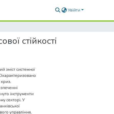
Увійти
вої стійкості
й зміст системної
. Охарактеризовано
 криз.
езпеченні
януто інструменти
у секторі. У
анківської
вого управління,