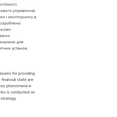
стійкості
зового управління.
ки і моніторингу в
Розроблено
нсово-
ванні
изначене для
итних установ,
sures for providing
 financial state are
risis phenomena in
anks is conducted on
 strategy.