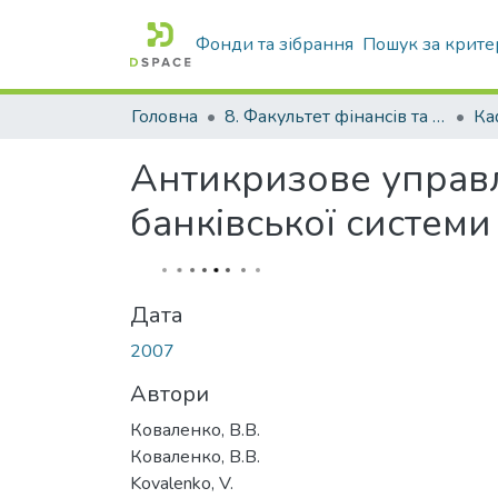
Фонди та зібрання
Пошук за крите
Головна
8. Факультет фінансів та банківської справи
Антикризове управлі
банківської системи
Дата
2007
Автори
Коваленко, В.В.
Коваленко, В.В.
Kovalenko, V.