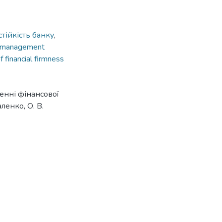
стійкість банку
,
s management
of financial firmness
енні фінансової
ленко, О. В.