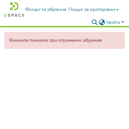
Фонди та зібрання
Пошук за критеріями
Увійти
Виникла помилка при отриманні зібрання