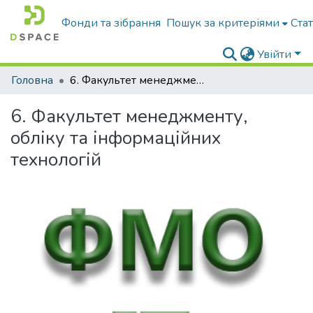
Фонди та зібрання
Пошук за критеріями
Ста
Увійти
Головна
6. Факультет менеджменту, обліку та інформаційних технологій
6. Факультет менеджменту,
обліку та інформаційних
технологій