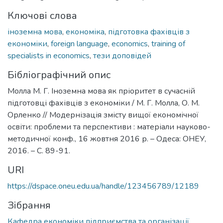
Ключові слова
іноземна мова
,
економіка
,
підготовка фахівців з
економіки
,
foreign language
,
economics
,
training of
specialists in economics
,
тези доповідей
Бібліографічний опис
Молла М. Г. Іноземна мова як пріоритет в сучасній
підготовці фахівців з економіки / М. Г. Молла, О. М.
Орленко // Модернізація змісту вищої економічної
освіти: проблеми та перспективи : матеріали науково-
методичної конф., 16 жовтня 2016 р. – Одеса: ОНЕУ,
2016. – С. 89-91.
URI
https://dspace.oneu.edu.ua/handle/123456789/12189
Зібрання
Кафедра економіки підприємства та організації