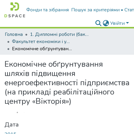
Фонди та зібрання
Пошук за критеріями
Ста
Увійти
Головна
1. Дипломні роботи (бакалавр)
Факультет економіки і управління підприємництвом
Економічне обґрунтування шляхів підвищення енергоефективності підприємства (на прикладі реабілітаційного центру «Вікторія»)
Економічне обґрунтування
шляхів підвищення
енергоефективності підприємства
(на прикладі реабілітаційного
центру «Вікторія»)
Дата