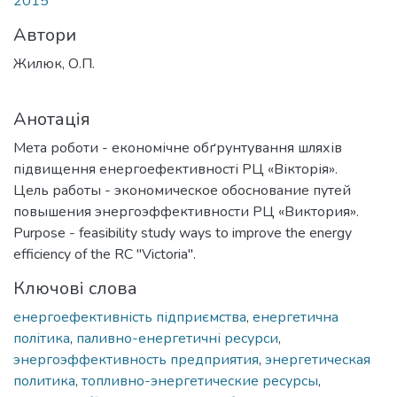
2015
Автори
Жилюк, О.П.
Анотація
Мета роботи - економічне обґрунтування шляхів
підвищення енергоефективності РЦ «Вікторія».
Цель работы - экономическое обоснование путей
повышения энергоэффективности РЦ «Виктория».
Purpose - feasibility study ways to improve the energy
efficiency of the RC "Victoria".
Ключові слова
енергоефективність підприємства
,
енергетична
політика
,
паливно-енергетичні ресурси
,
энергоэффективность предприятия
,
энергетическая
политика
,
топливно-энергетические ресурсы
,