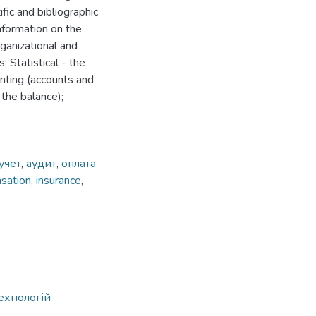
ific and bibliographic
information on the
rganizational and
 Statistical - the
nting (accounts and
 the balance);
учет
,
аудит
,
оплата
sation
,
insurance
,
ехнологій