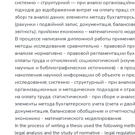
системно – структурний — при аналізі організаційн
підходів до відображення витрат на оплату праці; 
зборі та аналізі даних; елементи методу бухгалтерсь
(рахунки і подвійний запис, документація, балансов
звітність); прийоми економіко – математичного мод
В процессе написания дипломной работы применя
методы исследования: сравнительно - правовой пр
анализе нормативно - правовой регламентации бухг
оплаты труда и отчислений; социологический (изу
научных и библиографических источников) - в проц
накопления научной информации об объекте и пр
исследования; системно - структурный - при анализ
организационных и методических подходов к отр
на оплату труда; статистический - при сборе и анал
элементы метода бухгалтерского учета (счета и двой
документация, балансовое обобщение и отчетность
экономико - математического моделирования.
In the process of writing a thesis used the following met
legal analysis and the study of normative - legal regulati