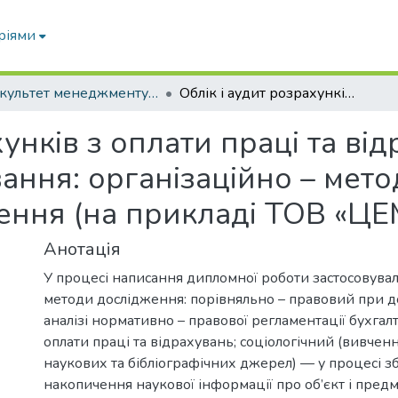
ріями
Факультет менеджменту, обліку та інформаційних технологій
Облік і аудит розрахунків з оплати праці та відрахувань на обов’язкове страхування: організаційно – методичні аспекти та напрями удосконалення (на прикладі ТОВ «ЦЕМЕНТ»)
хунків з оплати праці та ві
ання: організаційно – мето
ення (на прикладі ТОВ «ЦЕ
Анотація
У процесі написання дипломної роботи застосовувал
методи дослідження: порівняльно – правовий при д
аналізі нормативно – правової регламентації бухгал
оплати праці та відрахувань; соціологічний (вивчен
наукових та бібліографічних джерел) — у процесі з
накопичення наукової інформації про об’єкт і пред