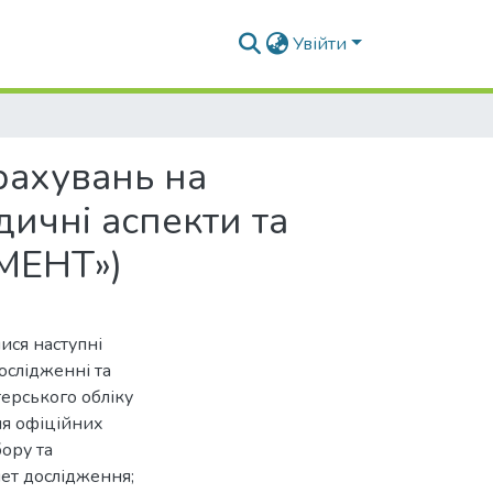
Увійти
драхувань на
дичні аспекти та
МЕНТ»)
ися наступні
ослідженні та
терського обліку
ня офіційних
бору та
мет дослідження;