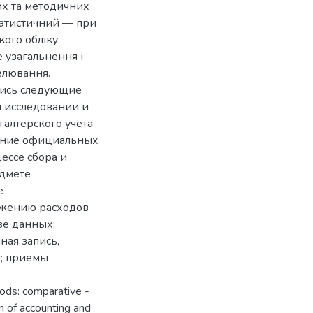
их та методичних
статистичний — при
кого обліку
е узагальнення і
елювання.
лись следующие
и исследовании и
алтерского учета
чение официальных
ессе сбора и
едмете
е
ажению расходов
изе данных;
ная запись,
); приемы
hods: comparative -
on of accounting and