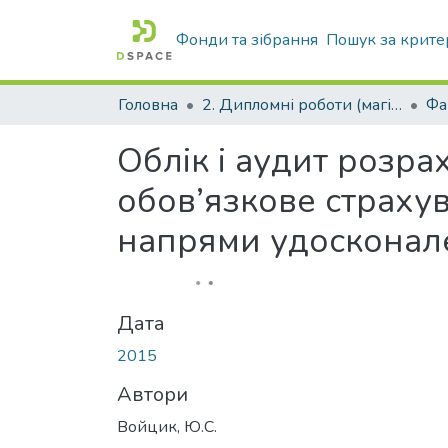
Фонди та зібрання
Пошук за крите
Головна
2. Дипломні роботи (магістр)
Облік і аудит розра
обов’язкове страхув
напрями удосконал
Дата
2015
Автори
Войцик, Ю.С.