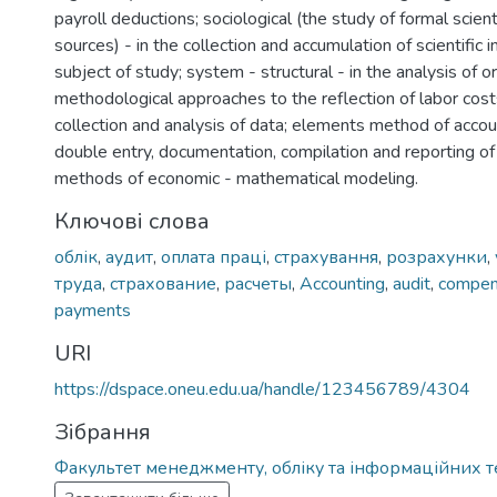
payroll deductions; sociological (the study of formal scient
sources) - in the collection and accumulation of scientific 
subject of study; system - structural - in the analysis of o
methodological approaches to the reflection of labor costs;
collection and analysis of data; elements method of accou
double entry, documentation, compilation and reporting of
methods of economic - mathematical modeling.
Ключові слова
облік
,
аудит
,
оплата праці
,
страхування
,
розрахунки
,
труда
,
страхование
,
расчеты
,
Accounting
,
audit
,
compen
payments
URI
https://dspace.oneu.edu.ua/handle/123456789/4304
Зібрання
Факультет менеджменту, обліку та інформаційних т