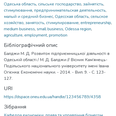
Одеська область
,
сільське господарство
,
зайнятість
,
стимулювання
,
предпринимательская деятельность
,
малый и средний бизнес
,
Одесская область
,
сельское
хозяйство
,
занятость
,
стимулирование
,
entrepreneurship
,
medium business
,
small business
,
Odessa region
,
agriculture
,
employment
,
promotion
Бібліографічний опис
Балджи М. Д. Розвиток підприємницької діяльності в
Oдеській області / М. Д. Балджи // Вісник Кам’янець-
Подільського національного університету імені Івана
Огієнка: Економічні науки. - 2014. - Вип. 9. - С. 123-
127.
URI
https://dspace.oneu.edu.ua/handle/123456789/4358
Зібрання
Кафедра економіки, права та управління бізнесом