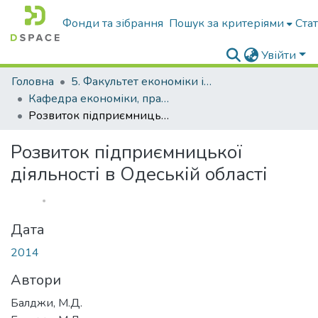
Фонди та зібрання
Пошук за критеріями
Ста
Увійти
Головна
5. Факультет економіки і управління підприємництвом
Кафедра економіки, права та управління бізнесом
Розвиток підприємницької діяльності в Oдеській області
Розвиток підприємницької
діяльності в Oдеській області
Дата
2014
Автори
Балджи, М.Д.