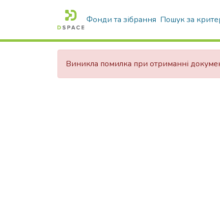
Фонди та зібрання
Пошук за крите
Виникла помилка при отриманні докуме