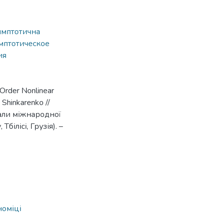
имптотична
мптотическое
ия
 Order Nonlinear
 Shinkarenko //
іали міжнародної
ілісі, Грузія). –
номіці