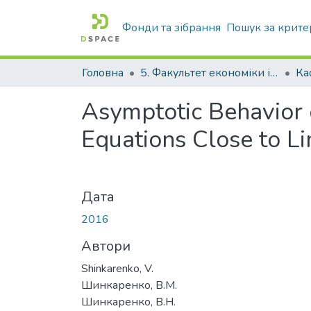
Фонди та зібрання
Пошук за крите
Головна
5. Факультет економіки і управління підприємництвом
Asymptotic Behavior o
Equations Close to L
Дата
2016
Автори
Shinkarenko, V.
Шинкаренко, В.М.
Шинкаренко, В.Н.