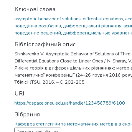
Ключові слова
asymptotic behavior of solutions
,
diffrential equations
,
ас
поведінка розв’язків
,
диференціальні рівняння
,
аси
поведение решений
,
дифференциальные уравнен
Бібліографічний опис
Shinkarenko V. Asymptotic Behavior of Solutions of Third
Diﬀerential Equations Close to Linear Ones / N. Sharay, V.
Якісна теорія в диференціальних рівняннях: матер
математичної конференції (24-26 грудня 2016 року, Тб
Тбілісі: JTSU, 2016. – С. 202-205.
URI
https://dspace.oneu.edu.ua/handle/123456789/6100
Зібрання
Кафедра статистики та математичних методів в еко