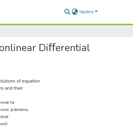
Увійти
onlinear Diﬀerential
olutions of equation
ns and their
ання та
них рівнянь.
овия
ний