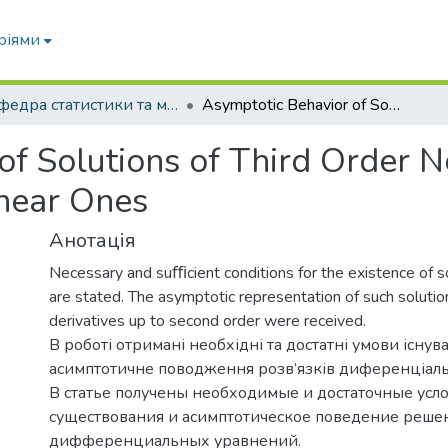
ріями
Кафедра статистики та математичних методів в економіці
Asymptotic Behavior of Solutions of Third Order Nonlinear Diﬀerential Equations Close to Linear Ones
f Solutions of Third Order N
inear Ones
Анотація
Necessary and suﬃcient conditions for the existence of s
are stated. The asymptotic representation of such solutio
derivatives up to second order were received.
В роботі отримані необхідні та достатні умови існув
асимптотичне поводження розв’язків диференціаль
В статье получены необходимые и достаточные усл
существования и асимптотическое поведение реше
дифференциальных уравнений.