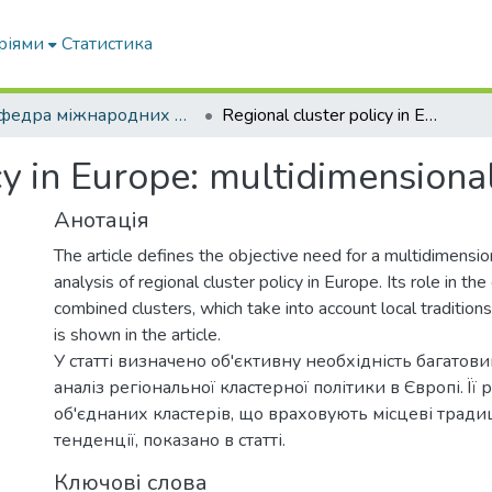
ріями
Статистика
Кафедра міжнародних економічних відносин
Regional cluster policy in Europe: multidimensional approach
cy in Europe: multidimension
Анотація
The article defines the objective need for a multidimensi
analysis of regional cluster policy in Europe. Its role in the
combined clusters, which take into account local traditions
is shown in the article.
У статті визначено об'єктивну необхідність багатов
аналіз регіональної кластерної політики в Європі. Її 
об'єднаних кластерів, що враховують місцеві традиці
тенденції, показано в статті.
Ключові слова