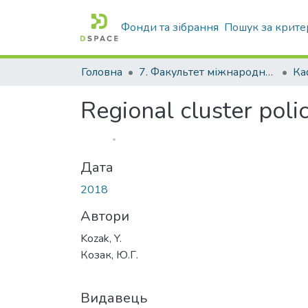
Фонди та зібрання
Пошук за крите
Головна
7. Факультет міжнародної економіки
Regional cluster poli
Дата
2018
Автори
Kozak, Y.
Козак, Ю.Г.
Видавець