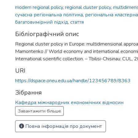
modern regional policy
,
regional cluster policy
,
multidimens
сучасна регіональна політика
,
регіональна кластерна
багатовимірний підхід
,
стаття
Бібліографічний опис
Regional cluster policy in Europe: multidimensional approac
Mamontenko // World economy and international economic 
International scientific collection. – Tbilisi-Chisinau: CUL
URI
https://dspace.oneu.edu.ua/handle/123456789/8363
Зібрання
Кафедра міжнародних економічних відносин
Завантажити більше
Повна інформація про документ