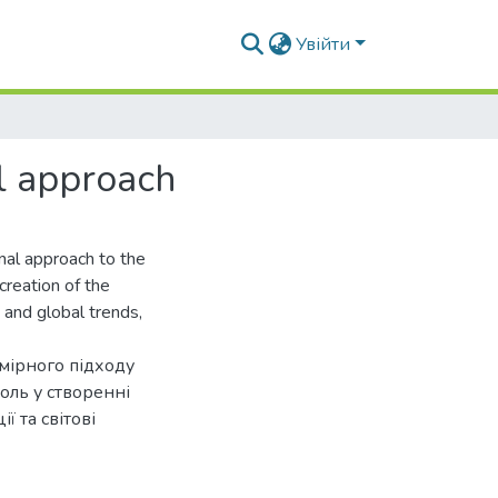
Увійти
al approach
onal approach to the
 creation of the
 and global trends,
имірного підходу
роль у створенні
ї та світові