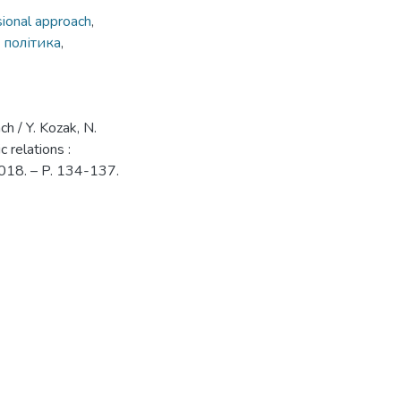
ional approach
,
 політика
,
h / Y. Kozak, N.
relations :
, 2018. – P. 134-137.